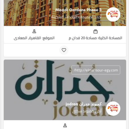
Maadi Gardens Phase 3
أحدث تصميمات الوحدات السكينة
المساحة الكلية: مساحة 20 فدان م
الموقع: القاهرة, المعادي
http://elmansour-egy.com/
كمبوند جدران jodran
أرقى كمبوند سكنى