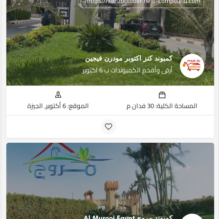
https://kenzoctober.new-compound.com/
كمبوند كنز اكتوبر مودرن فيجين
أرقى وأفخم الكمبوندات ب 6 اكتوبر
المساحة الكلية: 30 فدان م
الموقع: 6 أكتوبر, الجيزة
كمبوند مروج Al Murooj Egypt