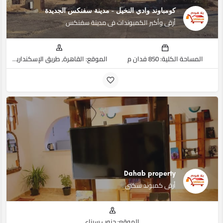
كومباوند وادي النخيل - مدينة سفنكس الجديدة
أرقى وأكبر الكمبوندات فى مدينة سفنكس
المساحة الكلية: 850 فدان م
الموقع: القاهرة, طريق الإسكندارية الصحراوي
Dahab property
أرقى كمبوند سكنى
الموقع: جنوب سيناء