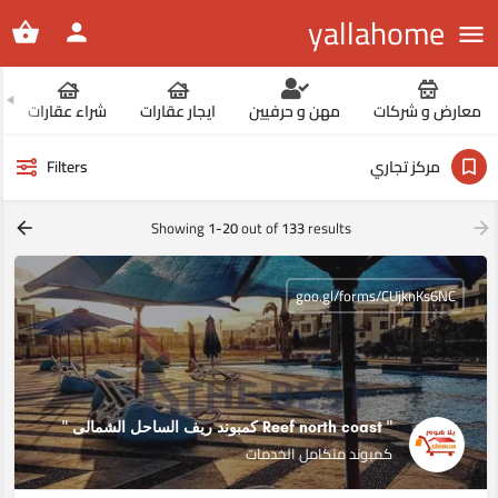
yallahome
معارض و شركات
مهن و حرفيين
ايجار عقارات
شراء عقارات
مركز تجاري
Filters
Showing
1-20
out of
133
results
goo.gl/forms/CUjknKs6NC
" Reef north coast كمبوند ريف الساحل الشمالى ‏"
كمبوند متكامل الخدمات