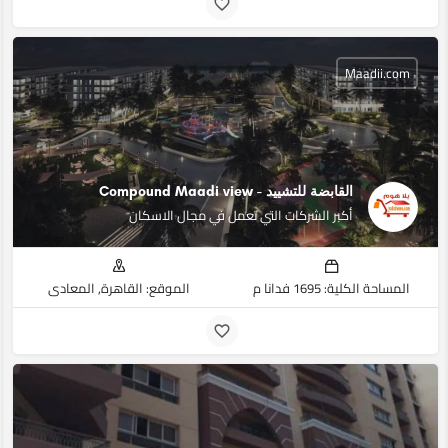
Maadii.com
القابضة للتشييد - Compound Maadi view
أكبر الشركات التي تعمل في مجال الاسكان
المساحة الكلية: 1695 فدانا م
الموقع: القاهرة, المعادي