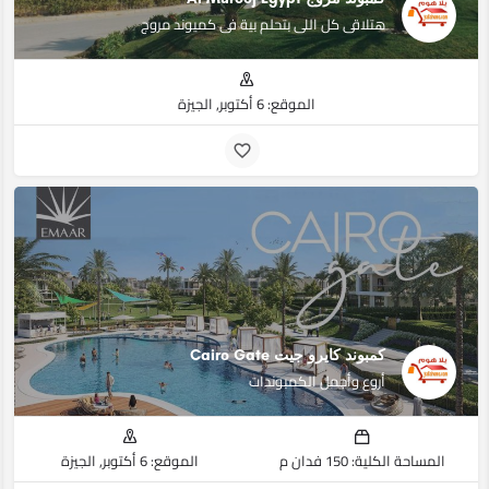
هتلاقى كل اللى بتحلم بية فى كميوند مروج
الموقع: 6 أكتوبر, الجيزة
كمبوند كايرو جيت Cairo Gate
أروع وأجمل الكمبوندات
المساحة الكلية: 150 فدان م
الموقع: 6 أكتوبر, الجيزة