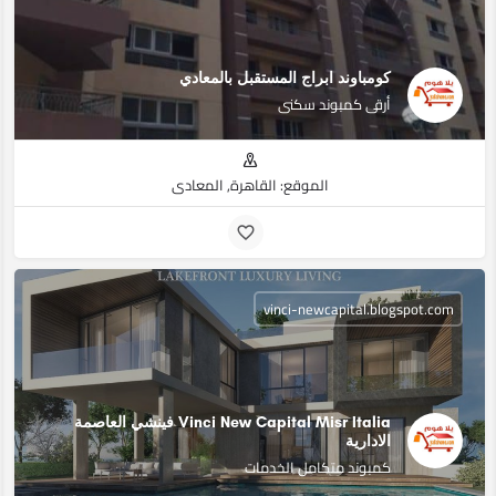
كومباوند ابراج المستقبل بالمعادي
أرقى كمبوند سكنى
الموقع: القاهرة, المعادي
vinci-newcapital.blogspot.com
Vinci New Capital Misr Italia فينشي العاصمة
الادارية
كمبوند متكامل الخدمات