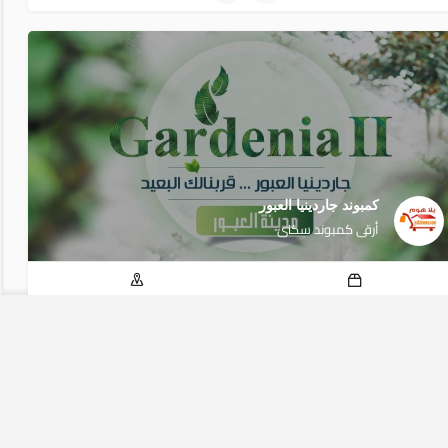
كمبوند جاردينيا العبور
أرقى كمبوند سكنى
المساحة الكلية: 16 فدان. م
الموقع: القاهرة, العبور