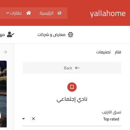
yallahome
الرئيسية
عقارات
معارض و شركات
مهن
فلتر
تصنيفات
Back
نادي إجتماعي
نسق الترتيب
Top rated