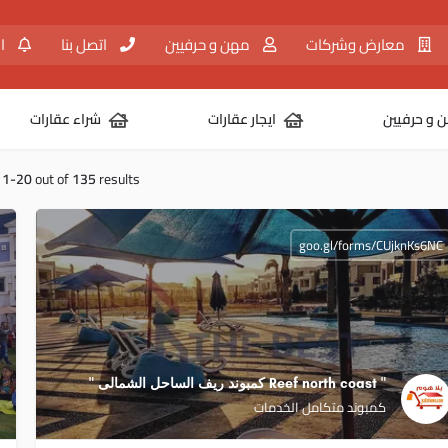
معارض وشركات
مهن و حرفيين
اتصل بنا
ال
 و حرفيين
ايجار عقارات
شراء عقارات
g
1-20
out of
135
results
goo.gl/forms/CUjknKs6NC
" Reef north coast كمبوند ريف الساحل الشمالى ‏"
كمبوند متكامل الخدمات