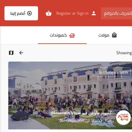
تعريف بالموقع
Register
or
Sign in
أنضم إلينا
مولات
كمبوندات
Showin
http://bitly.ws/bAXk
كمبوند ماونتن فيو Mountain View
اجمل كمبوند في مصر ماونتن فيو