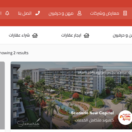
معارض وشركات
مهن و حرفيين
اتصل بنا
ال
 و حرفيين
ايجار عقارات
شراء عقارات
howing
2
results
akam.com.eg/projects/scenario
Scenario New Capital
كمبوند متكامل الخدمات