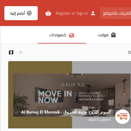
تعريف بالموقع
Register
or
Sign in
أنضم إلينا
مولات
كمبوندات
S
كمبوند البروج مدينة الشروق - Al Burouj El Shorouk
مشروع كمبوند