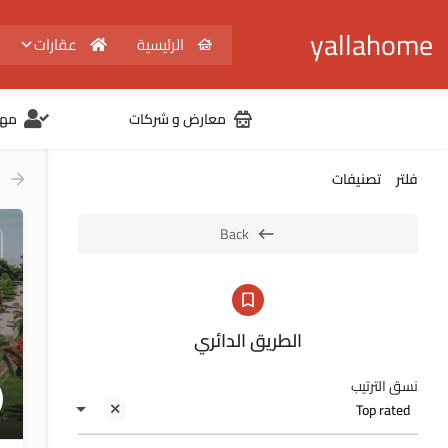
yallahome
الرئيسية
عقارات
معارض و شركات
مهن
فلتر
تصنيفات
Back
الطريق الدائري
نسق الترتيب
Top rated