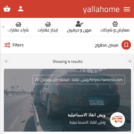
yallahome
معارض و شركات
مهن و حرفيين
ايجار عقارات
شراء عقارات
مرسى مطروح
Filters
Showing
4
results
https://winchk.com/ونش-انقاذ-العاشر-من-رمضان-2/
ونش انقاذ الاسماعيلية
ونش انقاذ الاسماعيلية