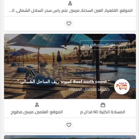
الموقع: القاهرة, العين السخنة, مرسي علم, راس سدر, الساحل الشمالي, العبور, جنوب سيناء, البحر الأحمر, مرسى مطروح
goo.gl/forms/CUjknKs6NC
" Reef north coast كمبوند ريف الساحل الشمالى ‏"
كمبوند متكامل الخدمات
المساحة الكلية: 60 فدان م
الموقع: العلمين, مرسى مطروح