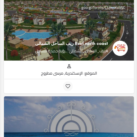
goo.gl/forms/CUjknKs6NC
Reef north coast ريف الساحل الشمالى
#ريف_الساحل_الشمالي ...رؤية جديدة للساحل
الموقع: الإسكندرية, مرسى مطروح