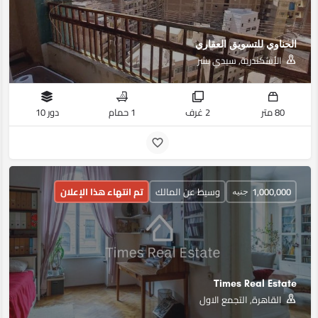
الحناوي للتسويق العقاري
الأسكندرية, سيدي بشر
80 متر
2 غرف
1 حمام
دور 10
1,000,000
وسيط عن المالك
تم انتهاء هذا الإعلان
جنيه
Times Real Estate
القاهرة, التجمع الاول