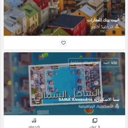
البيت بيتك للعقارات
الجيزة, ٦ اكتوبر
450
من المالك مباشرة
جنيه
سما الاسكندرية SAMA Alexandria
الأسكندرية, الإبراهيمية
3 غرف
0 حمام