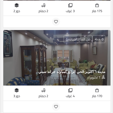
175 متر
3 غرف
2 حمام
دور 2
0
من المالك مباشرة
جنيه
مدينه ٦ اكتوبر الحي الرابع كمباوند جراند سيتي
٦ اكتوبر
170 متر
4 غرف
2 حمام
دور 3