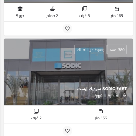
165 متر
3 غرف
2 حمام
دور 5
380
وسيط عن المالك
جنيه
SODIC EAST سوديك إيست
القاهرة, الشروق
156 متر
2 غرف