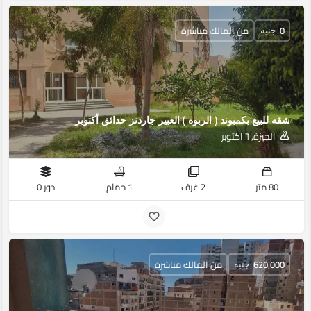
0
من المالك مباشرة
جنيه
شقه للبيع بكمبوند ( الربوه ) العبير جاردنز حدائق أكتوبر
الجيزة, ٦ اكتوبر
80 متر
2 غرف
1 حمام
دور 0
620,000
من المالك مباشرة
جنيه