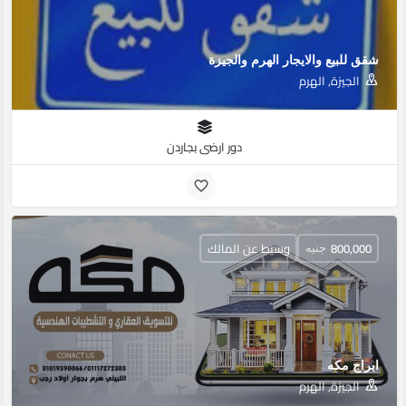
شقق للبيع والايجار الهرم والجيزة
الجيزة, الهرم
دور ارضى بجاردن
800,000
وسيط عن المالك
جنيه
ابراج مكه
الجيزة, الهرم