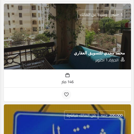
1
وسيط عن المالك
جنيه
محمد مجدي للتسويق العقاري
الجيزة, ٦ اكتوبر
146 متر
200,000
من المالك مباشرة
جنيه