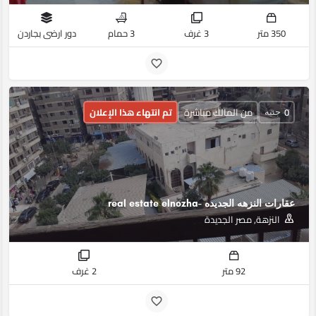
350 متر
3 غرف
3 حمام
دور ارضى بجاردن
0
من المالك مباشرة
تم انتهاء هذا الإعلان
جنيه
عقارات النزهه الجديده -real estate elnozha
النزهة, مصر الجديدة
92 متر
2 غرف