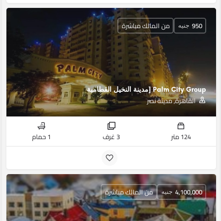
950
من المالك مباشرة
جنيه
Palm City Group [مدينة النخيل القطامية
القاهرة, مدينة نصر
124 متر
3 غرف
1 حمام
4,100,000
من المالك مباشرة
جنيه