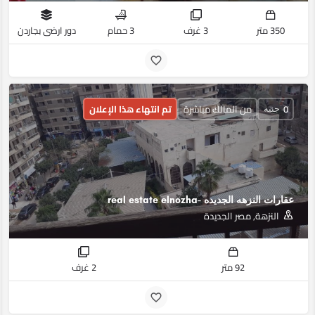
350 متر
3 غرف
3 حمام
دور ارضى بجاردن
0
من المالك مباشرة
تم انتهاء هذا الإعلان
جنيه
عقارات النزهه الجديده -real estate elnozha
النزهة, مصر الجديدة
92 متر
2 غرف