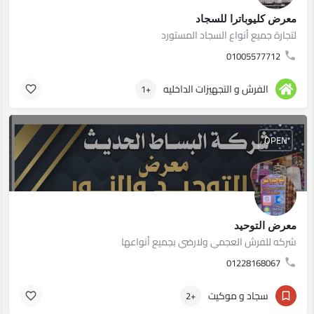
معرض كليوباترا للسجاد
لتجارة جميع أنواع السجاد المستورد
01005577712
الفرش و التجهيزات الداخليه
+1
OPEN
معرض التوحيد
شركه للفرش العجمي ولارضي بجميع أنواعها
01228168067
سجاد و موكيت
+2