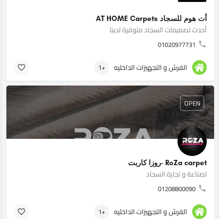
أت هوم للسجاد AT HOME Carpets
أحدث تصميمات السجاد متوفرة لدينا
01020977731
الفرش و التجهيزات الداخليه
+1
OPEN
RoZa carpet -روزا كاربت
لصناعة و تجارة السجاد
01208800090
الفرش و التجهيزات الداخليه
+1