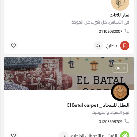
نقار للاثاث
في الأساس، كل شيء عن الجودة
01102080007
مطابخ
+4
OPEN
البطل للسجاد _ El Batal carpet
لبيع السجاد والموكيت
01203598709
الفرش و التجهيزات الداخليه
+1