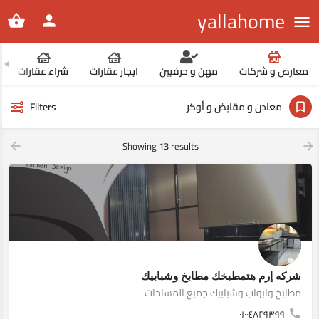
yallahome
معارض و شركات
مهن و حرفيين
ايجار عقارات
شراء عقارات
معادن و مقابض و أوكر
Filters
Showing
13
results
شركه إرم هتمطبخك مطابخ وشبابيك
مطابخ وابواب وشبابيك جميع المساحات
٠١٠٠٤٨٢٩٣٩٩