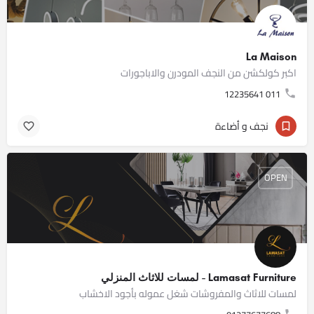
La Maison
اكبر كولكشن من النجف المودرن والاباجورات
011 12235641
نجف و أضاءة
OPEN
Lamasat Furniture - لمسات للاثاث المنزلي
لمسات للاثاث والمفروشات شغل عموله بأجود الاخشاب