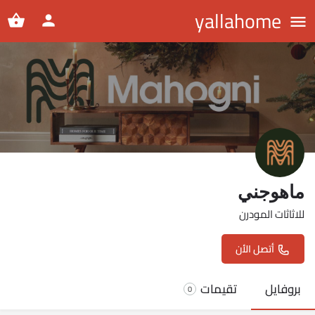
yallahome
ماهوجني
للاثاثات المودرن
أتصل الأن
بروفايل
تقيمات
0