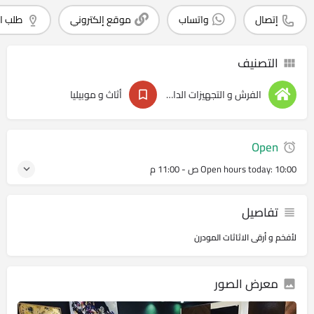
إتصال
واتساب
موقع إلكتروني
طلب ا
التصنيف
الفرش و التجهيزات الداخليه
أثاث و موبيليا
Open
10:00 ص - 11:00 م
Open hours today:
تفاصيل
لأفخم و أرقى الاثاثات المودرن
معرض الصور