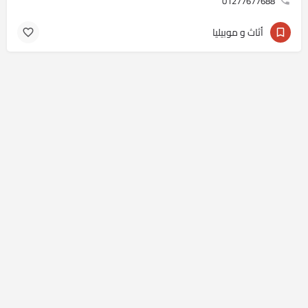
01277677688
أثاث و موبيليا
Copyright © yallahome 2025