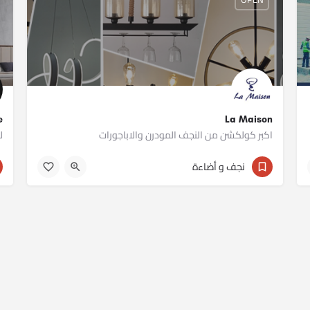
La Maison
re
اكبر كولكشن من النجف المودرن والاباجورات
ل
011 12235641
نجف و أضاءة