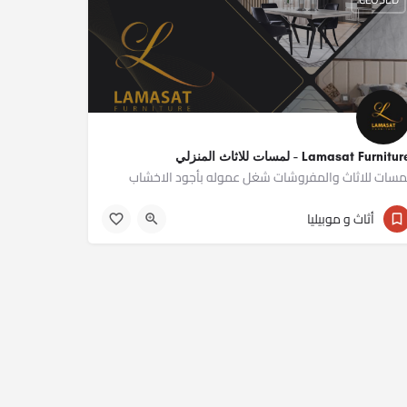
Lamasat Furnitu - لمسات للاثاث المنزلي
مسات للاثاث والمفروشات شغل عموله بأجود الاخشاب
01277677688
أثاث و موبيليا