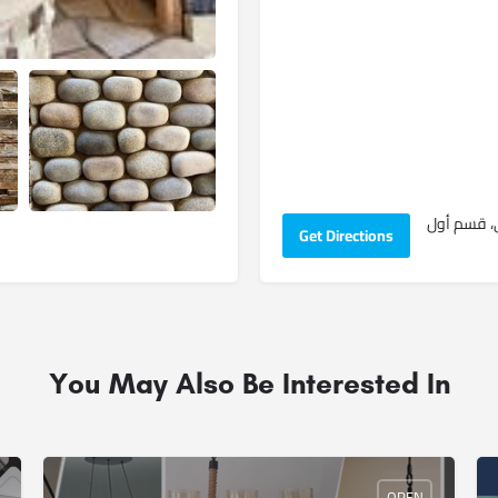
حري، قسم أول
Get Directions
You May Also Be Interested In
OPEN