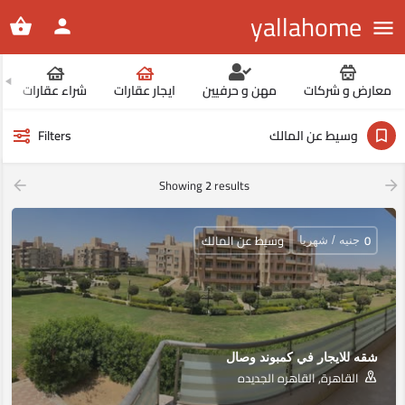
yallahome
معارض و شركات
مهن و حرفيين
ايجار عقارات
شراء عقارات
وسيط عن المالك
Filters
Showing
2
results
0
وسيط عن المالك
جنيه / شهريا
شقه للايجار في كمبوند وصال
القاهرة, القاهره الجديده