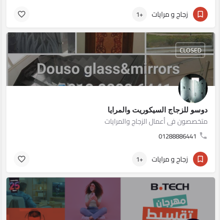
زجاج و مرايات
+1
CLOSED
دوسو للزجاج السيكوريت والمرايا
متخصصون فى أعمال الزجاج والمرايات
01288886441
زجاج و مرايات
+1