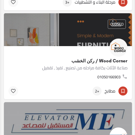
مرحلة البناء و التشطبيات
+3
CLOSED
Wood Corner / ركن الخشب
صناعة الأثاث بكافة مراحله من تصنيع , تفيذ , تقفيل
01050166903
مطابخ
+2