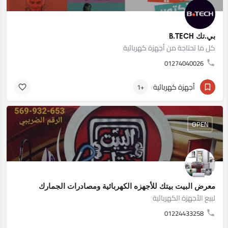
بي.تك B.TECH
كل ما تحتاجة من أجهزة كهربائية
01274040026
أجهزة كهربائية
+1
OPEN
معرض البيت بيتك للأجهزه الكهربائية ومصادرات الجمارك
لبيع الأجهزة الكهربائية
01224433258