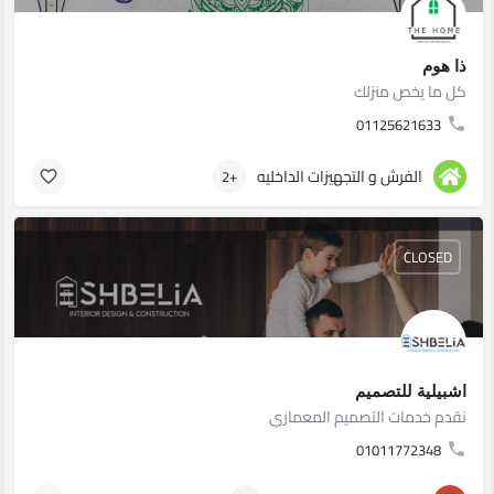
ذا هوم
كل ما يخص منزلك
01125621633
الفرش و التجهيزات الداخليه
+2
CLOSED
اشبيلية للتصميم
نقدم خدمات التصميم المعماري
01011772348