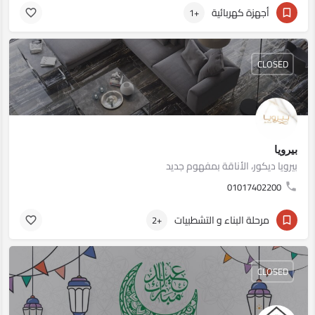
أجهزة كهربائية
+1
CLOSED
بيرويا
بيرويا ديكور، الأناقة بمفهوم جديد
01017402200
مرحلة البناء و التشطبيات
+2
CLOSED