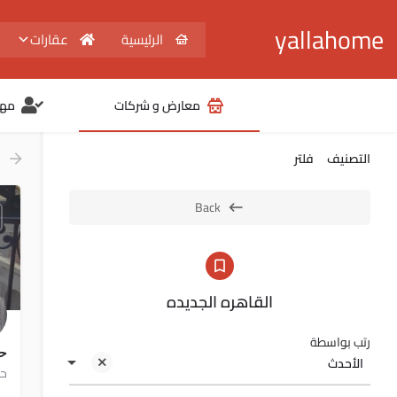
yallahome
الرئيسية
عقارات
معارض و شركات
مهن
التصنيف
فلتر
Back
القاهره الجديده
رتب بواسطة
حد
الأحدث
حد