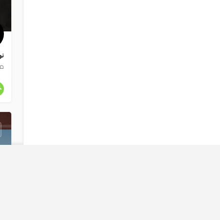
نوح
مز
ا
كي
اس