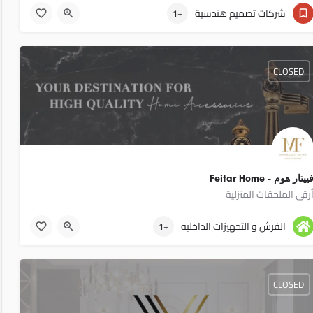
01030836839
شركات تصميم هندسية
+1
CLOSED
17
ييتار هوم - Feitar Home
رقى الملحقات المنزلية
01117775436
الفرش و التجهيزات الداخليه
+1
CLOSED