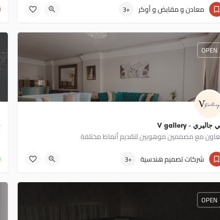
01033446658
معادن و مقابض و أوكر
+3
OPEN
جاليري - V gallery
ف
عاون مع مصممين موهوبين لتقديم أنماط مختلفة
أ
01001798045
شركات تصميم هندسية
+3
OPEN