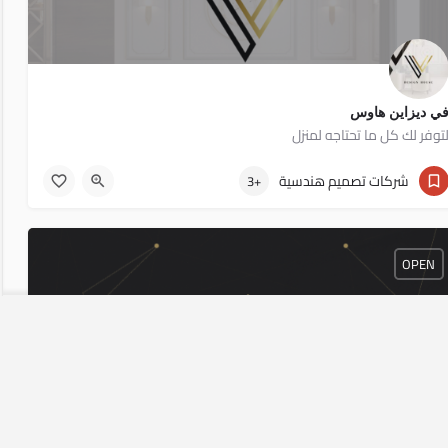
ي ديزاين هاوس
توفر لك كل ما تحتاجه لمنزل
01141112008
شركات تصميم هندسية
+3
OPEN
ونسيبشن انتريور ديزاين - Conception Interior Design
دمات يشمل التصميم والتنفيذ والتأثيث