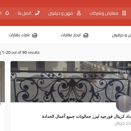
معارض وشركات
مهن و حرفيين
اتصل بنا
ال
 و حرفيين
ايجار عقارات
شراء عقارات
g
1-20
out of
90
results
OPEN
اد كريتال فورجيه ليزر جمالونات جميع أعمال الحدادة
ب
اد كريتال
م