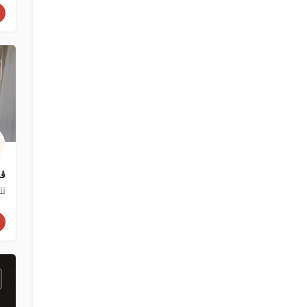
ڤي 
نت