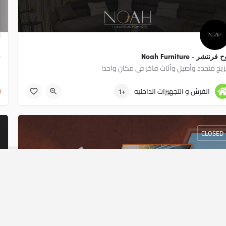
 فرنتشر - Noah Furniture
ف
يج متجدد وأصيل وأثاث فاخر في مكان واحد!
ل
01115900017
الفرش و التجهيزات الداخليه
+1
CLOSED
لرئيسية
سياسة الإستخدام
اتصل بنا
ان
ك
Copyright © yallahome 2020
تثمر بنجاح فى مجال العقارات
خ