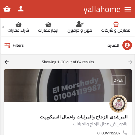
yallahome
معارض و شركات
مهن و حرفيين
ايجار عقارات
شراء عقارات
المنتزة
Filters
Showing
1-20
out of
64
results
OPEN
المرشدى للزجاج والمرايات واعمال السيكوريت
رائدون فى مجال الزجاج والمرايات
01004119987