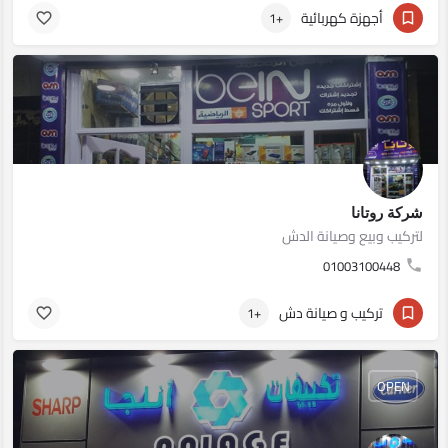
أجهزة كهربائية
+1
شركة روتانا
لتركيب وبيع وصيانة الدش
01003100448
تركيب و صيانة دش
+1
OPEN