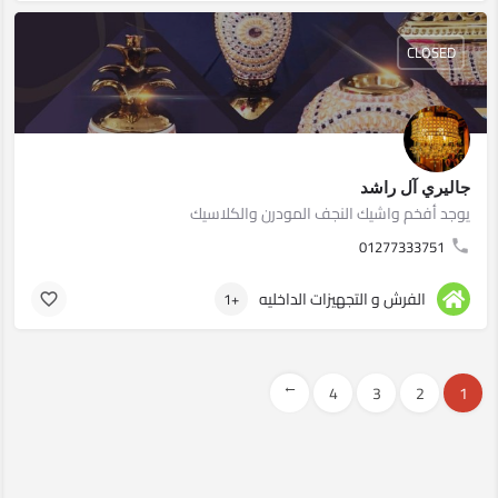
CLOSED
جاليري آل راشد
يوجد أفخم واشيك النجف المودرن والكلاسيك
01277333751
الفرش و التجهيزات الداخليه
+1
→
4
3
2
1