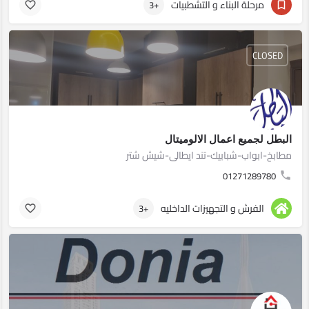
مرحلة البناء و التشطبيات
+3
CLOSED
البطل لجميع اعمال الالوميتال
مطابخ-ابواب-شبابيك-تند ايطالى-شيش شتر
01271289780
الفرش و التجهيزات الداخليه
+3