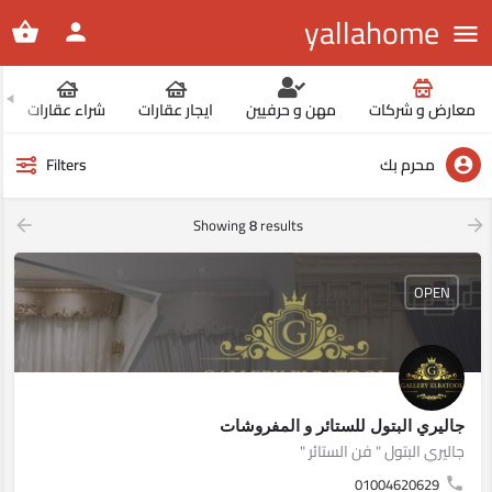
yallahome
معارض و شركات
مهن و حرفيين
ايجار عقارات
شراء عقارات
محرم بك
Filters
Showing
8
results
OPEN
جاليري البتول للستائر و المفروشات
جاليري البتول " فن الستائر "
01004620629