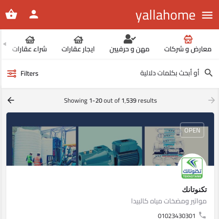
yallahome
معارض و شركات
مهن و حرفيين
ايجار عقارات
شراء عقارات
Filters
Showing
1-20
out of
1٬539
results
OPEN
تكنوتانك
مواتير ومضخات مياه كالبيدا
01023430301