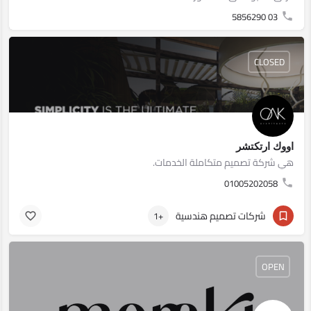
03 5856290
CLOSED
اووك ارتكتشر
هي شركة تصميم متكاملة الخدمات.
01005202058
شركات تصميم هندسية
+1
OPEN