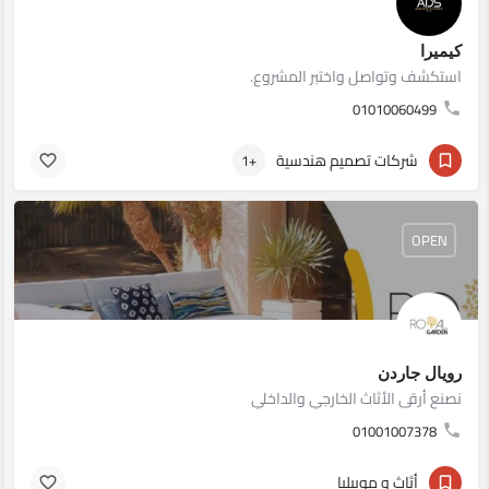
كيميرا
استكشف وتواصل واختبر المشروع.
01010060499
شركات تصميم هندسية
+1
OPEN
رويال جاردن
نصنع أرقى الأثاث الخارجي والداخلي
01001007378
أثاث و موبيليا