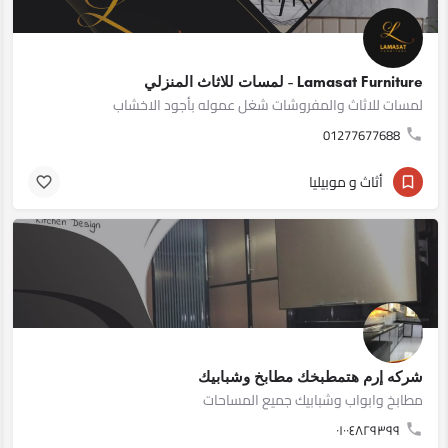
Lamasat Furniture - لمسات للاثاث المنزلي
لمسات للاثاث والمفروشات شغل عموله بأجود الاخشاب
01277677688
أثاث و موبيليا
شركه إرم هتمطبخك مطابخ وشبابيك
مطابخ وابواب وشبابيك جميع المساحات
٠١٠٠٤٨٢٩٣٩٩