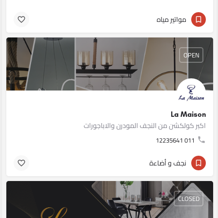
مواتير مياه
OPEN
La Maison
اكبر كولكشن من النجف المودرن والاباجورات
011 12235641
نجف و أضاءة
CLOSED