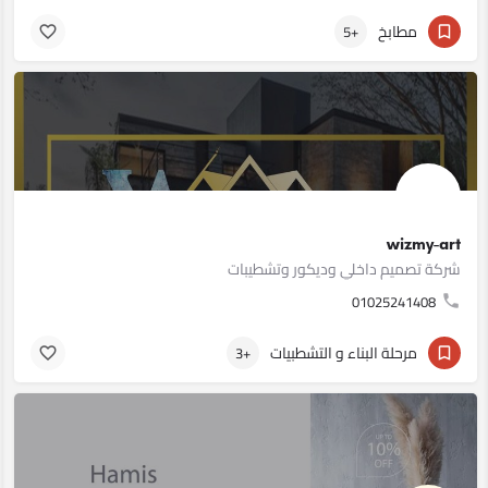
مطابخ
+5
wizmy-art
شركة تصميم داخلي وديكور وتشطيبات
01025241408
مرحلة البناء و التشطبيات
+3