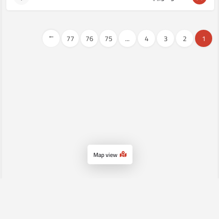
→
77
76
75
...
4
3
2
1
Map view