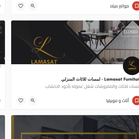
01023430301
مواتير مياه
CLOSED
Lamasat Furnit - لمسات للاثاث المنزلي
ش
سات للاثاث والمفروشات شغل عموله بأجود الاخشاب
م
01277677688
أثاث و موبيليا