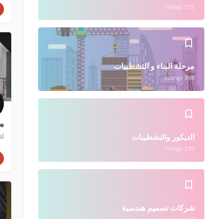
515 listings
مرحلة البناء و التشطبيات
388 listings
ure
لم
الديكور والتشطيبات
279 listings
شركات تصميم هندسية