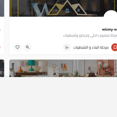
wizmy-a
ه
كة تصميم داخلي وديكور وتشطيبات
م
01025241408
مرحلة البناء و التشطبيات
+3
لرئيسية
سياسة الإستخدام
اتصل بنا
magica
ح
Copyright © yallahome 2020
نيع جميع انواع الاثاث المنزلي والمكتبي
ح