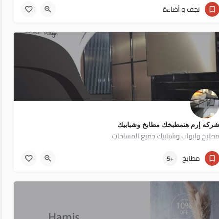
011 12235641
نجف و أضاءة
3
ركه إرم هتمطبخك مطابخ وشبابيك
طابخ وابواب وشبابيك جميع المساحات
٠١٠٠٤٨٢٩٣٩٩
مطابخ
17
+5