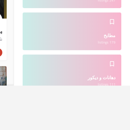
247 listings
rt
مطابخ
شر
179 listings
دهانات و ديكور
111 listings
ا
أدوات منزلية
rt
84 listings
تص