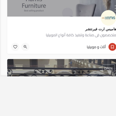
اميس ارت فيرنتشر
تخصصون في صناعة وتنفيذ كافة أنواع الموبيليا
01020600859
أثاث و موبيليا
OPEN
داد كريتال فورجيه ليزر جمالونات جميع أعمال الحدادة
داد كريتال