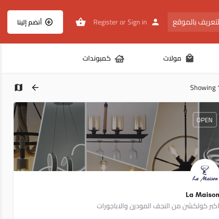
تعريف بالموقع
Register
or
Sign in
أنضم إلينا
مولات
كمبوندات
Showing
OPEN
La Maiso
كبر كولكشن من النجف المودرن والاباجورات