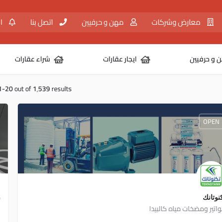
معارض وشركات
مهن و حرفيين
اتصل بنا
ال
 و حرفيين
ايجار عقارات
شراء عقارات
1-20
out of
1٬539
results
OPEN
نوتانك
n
اتير ومضخات مياه كالبيدا
ا