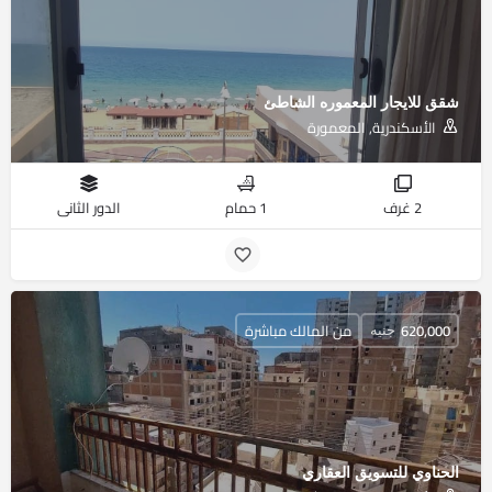
شقق للايجار المعموره الشاطئ
الأسكندرية, المعمورة
2 غرف
1 حمام
الدور الثانى
620,000
من المالك مباشرة
جنيه
الحناوي للتسويق العقاري