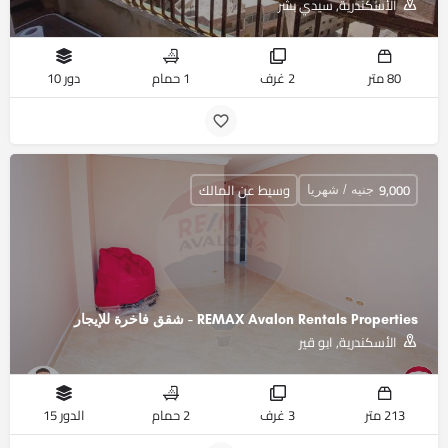
الأسكندرية, سيدي بشر
80 متر
2 غرف
1 حمام
دور 10
9,000
وسيط عن المالك
جنيه / شهريا
REMAX Avalon Rentals Properties - شقق فاخرة للإيجار
الأسكندرية, ابو قير
213 متر
3 غرف
2 حمام
الدور 15