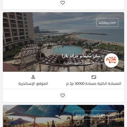
a2day.com
سان ستيفانو جراند بلازا
شقق للايجار بالاسكندرية
المساحة الكلية: مساحة 30000 م2 م
الموقع: الإسكندرية
goo.gl/forms/CUjknKs6NC