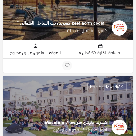
" Reef north coast كمبوند ريف الساحل الشمالى ‏"
كمبوند متكامل الخدمات
المساحة الكلية: 60 فدان م
الموقع: العلمين, مرسى مطروح
http://bitly.ws/bAXk
كمبوند ماونتن فيو Mountain View
اجمل كمبوند في مصر ماونتن فيو