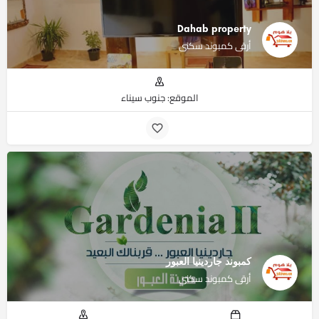
Dahab property
أرقى كمبوند سكنى
الموقع: جنوب سيناء
كمبوند جاردينيا العبور
أرقى كمبوند سكنى