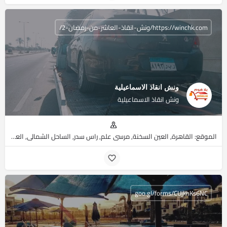
https://winchk.com/ونش-انقاذ-العاشر-من-رمضان-2/
ونش انقاذ الاسماعيلية
ونش انقاذ الاسماعيلية
الموقع: القاهرة, العين السخنة, مرسي علم, راس سدر, الساحل الشمالي, العبور, جنوب سيناء, البحر الأحمر, مرسى مطروح
goo.gl/forms/CUjknKs6NC