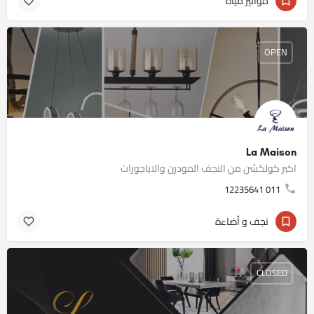
مواتير مياه
OPEN
La Maison
اكبر كولكشن من النجف المودرن والاباجورات
011 12235641
نجف و أضاءة
CLOSED