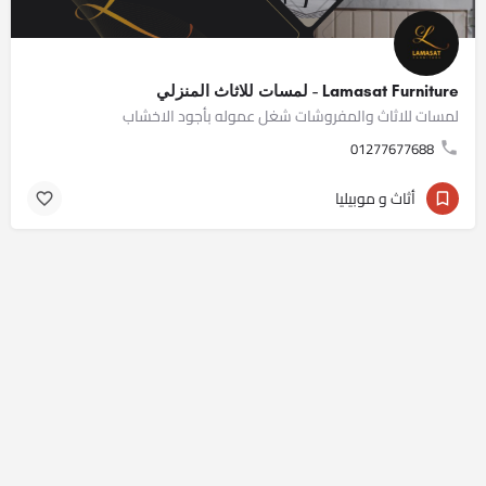
Lamasat Furniture - لمسات للاثاث المنزلي
لمسات للاثاث والمفروشات شغل عموله بأجود الاخشاب
01277677688
أثاث و موبيليا