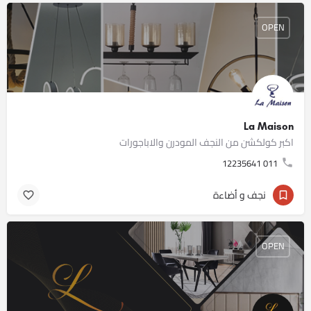
OPEN
La Maison
اكبر كولكشن من النجف المودرن والاباجورات
011 12235641
نجف و أضاءة
OPEN