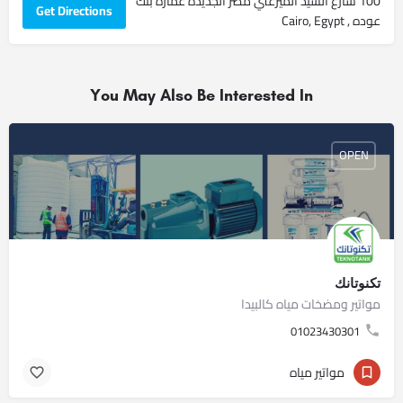
100 شارع السيد الميرغني مصر الجديده عماره بنك
Get Directions
عوده , Cairo, Egypt
You May Also Be Interested In
OPEN
تكنوتانك
مواتير ومضخات مياه كالبيدا
01023430301
مواتير مياه