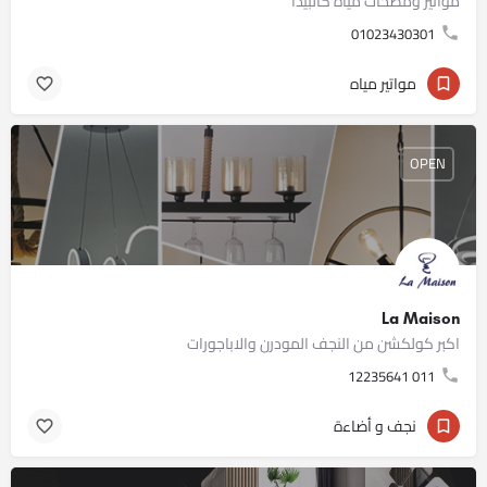
مواتير ومضخات مياه كالبيدا
01023430301
مواتير مياه
OPEN
La Maison
اكبر كولكشن من النجف المودرن والاباجورات
011 12235641
نجف و أضاءة