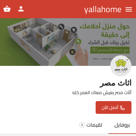
yallahome
اثاث مصر
أثاث مصر يعيش معاك العمر كله
أتصل الأن
بروفايل
تقيمات
0