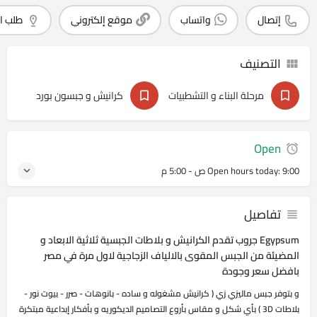
إتصال
واتساب
موقع إلكتروني
طلب ا
التصنيف
مرحلة البناء و التشطبيات
كرانيش و جبسون بورد
Open
9:00 ص - 5:00 م
Open hours today:
تفاصيل
Egypsum جروب تقدم الكرانيش و بلاطات الجبسية ثلاثية الابعاد و
المضيئة من الجبس المقوى بالالياف الزجاجية لاول مرة في مصر
بافضل سعر وجودة
و بتوفر جبس ماليزي زي ( كرانيش مشغوله و ساده - بانوهات - صرر - بيوت نور -
بلاطات 3D ) بأي شكل و مقاس بأروع التصاميم الديكوريه و بأفكار إبداعية مبتكرة