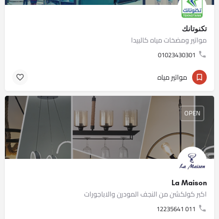
تكنوتانك
مواتير ومضخات مياه كالبيدا
01023430301
مواتير مياه
OPEN
La Maison
اكبر كولكشن من النجف المودرن والاباجورات
011 12235641