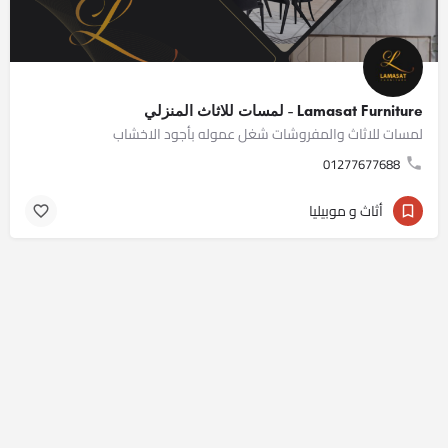
Lamasat Furniture - لمسات للاثاث المنزلي
لمسات للاثاث والمفروشات شغل عموله بأجود الاخشاب
01277677688
أثاث و موبيليا