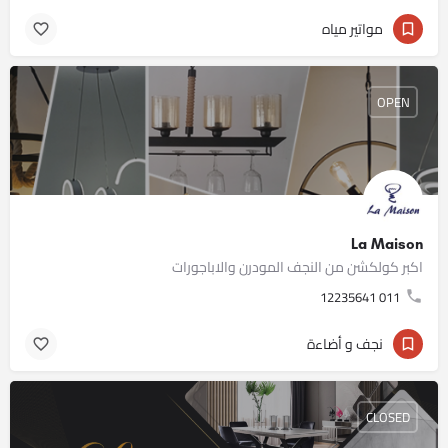
مواتير مياه
OPEN
La Maison
اكبر كولكشن من النجف المودرن والاباجورات
011 12235641
نجف و أضاءة
CLOSED