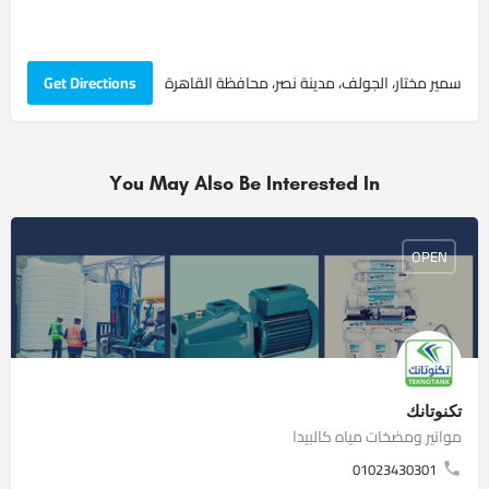
سمير مختار، الجولف، مدينة نصر، محافظة القاهرة‬
Get Directions
You May Also Be Interested In
OPEN
تكنوتانك
مواتير ومضخات مياه كالبيدا
01023430301