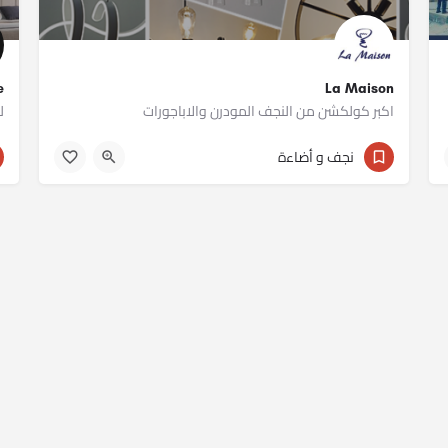
La Maison
re
اكبر كولكشن من النجف المودرن والاباجورات
ل
011 12235641
نجف و أضاءة