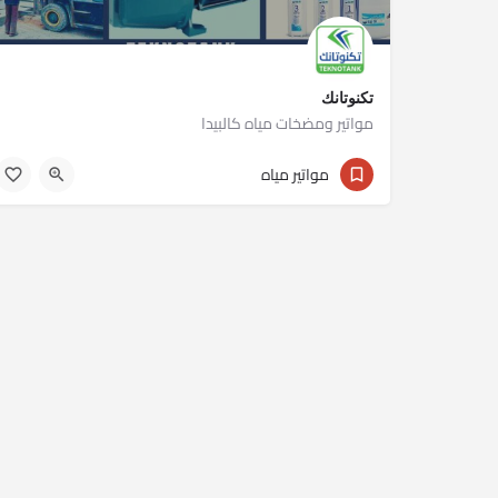
تكنوتانك
مواتير ومضخات مياه كالبيدا
01023430301
مواتير مياه