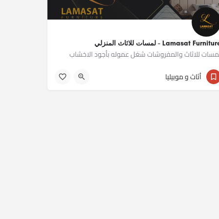
Lamasat Furnitu - لمسات للاثاث المنزلي
مسات للاثاث والمفروشات شغل عموله بأجود الاخشاب
01277677688
أثاث و موبيليا