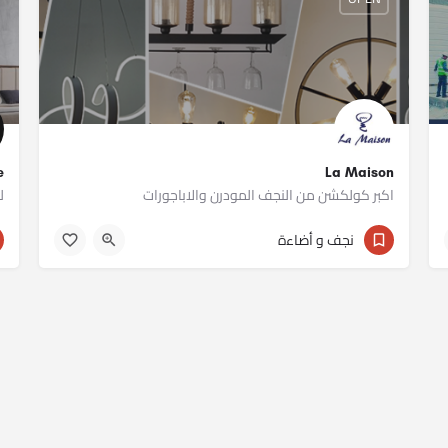
La Maison
re
اكبر كولكشن من النجف المودرن والاباجورات
ل
011 12235641
نجف و أضاءة