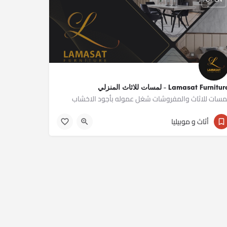
Lamasat Furnitu - لمسات للاثاث المنزلي
مسات للاثاث والمفروشات شغل عموله بأجود الاخشاب
01277677688
أثاث و موبيليا