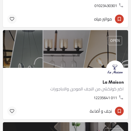
01023430301
مواتير مياه
OPEN
La Maison
اكبر كولكشن من النجف المودرن والاباجورات
011 12235641
نجف و أضاءة