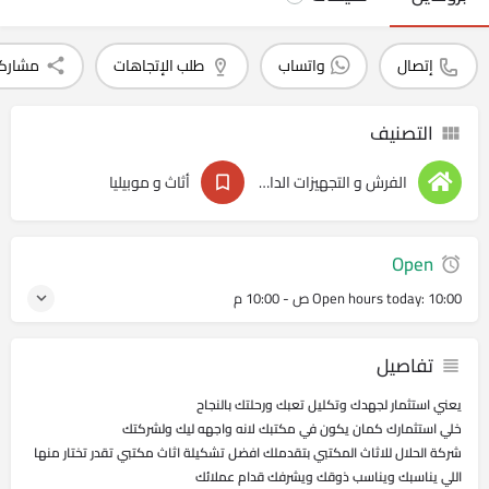
إتصال
واتساب
طلب الإتجاهات
مشارك
التصنيف
الفرش و التجهيزات الداخليه
أثاث و موبيليا
Open
10:00 ص - 10:00 م
Open hours today:
تفاصيل
يعني استثمار لجهدك وتكليل تعبك ورحلتك بالنجاح
خلي استثمارك كمان يكون في مكتبك لانه واجهه ليك ولشركتك
شركة الحلال للاثاث المكتبي بتقدملك افضل تشكيلة اثاث مكتبي تقدر تختار منها
اللي يناسبك ويناسب ذوقك ويشرفك قدام عملائك