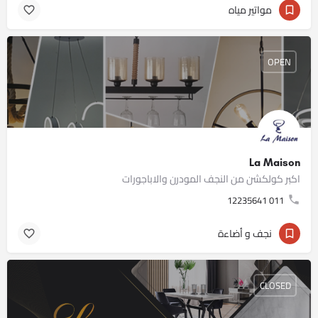
مواتير مياه
OPEN
La Maison
اكبر كولكشن من النجف المودرن والاباجورات
011 12235641
نجف و أضاءة
CLOSED