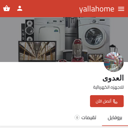
yallahome
العدوى
للاجهزه الكهربائية
أتصل الأن
بروفايل
تقيمات
0