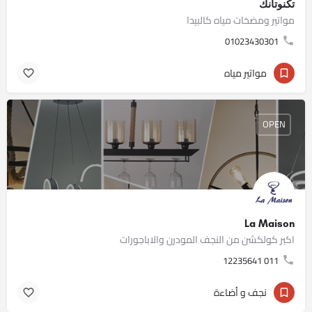
تكنوتانك
مواتير ومضخات مياه كالبيدا
01023430301
مواتير مياه
OPEN
La Maison
اكبر كولكشن من النجف المودرن والاباجورات
011 12235641
نجف و أضاءة