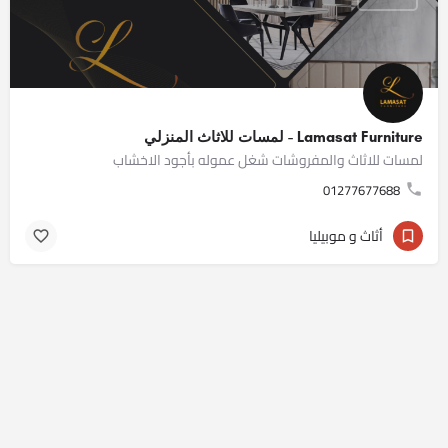
Lamasat Furniture - لمسات للاثاث المنزلي
لمسات للاثاث والمفروشات شغل عموله بأجود الاخشاب
01277677688
أثاث و موبيليا