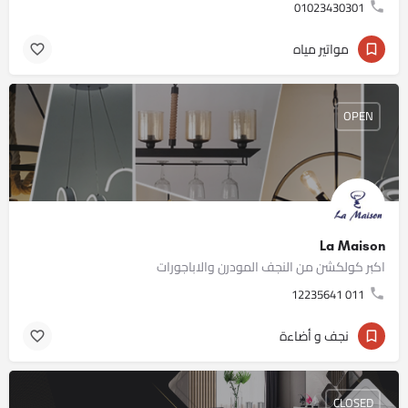
01023430301
مواتير مياه
OPEN
La Maison
اكبر كولكشن من النجف المودرن والاباجورات
011 12235641
نجف و أضاءة
CLOSED