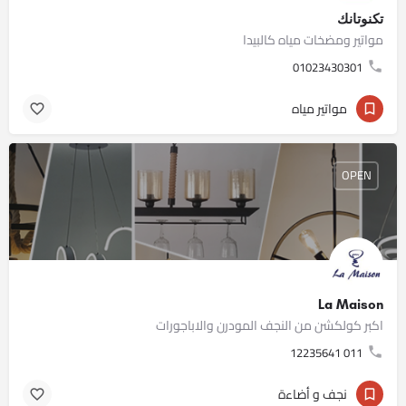
تكنوتانك
مواتير ومضخات مياه كالبيدا
01023430301
مواتير مياه
OPEN
La Maison
اكبر كولكشن من النجف المودرن والاباجورات
011 12235641
نجف و أضاءة