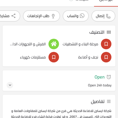
إتصال
واتساب
طلب الإتجاهات
مشارك
التصنيف
مرحلة البناء و التشطبيات
الفرش و التجهيزات الداخليه
نجف و أضاءة
مستلزمات كهرباء
Open
Open 24h today
تفاصيل
شركة ايسترن للاضاءة الحديثة هي فرع من شركة ايسترن للمقاولات العامة و
التوريدات التي تاسست في 2007. و قد تولدت فكرة انشاء فرع للاضاءة الحديثة