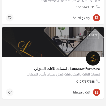
011 12235641
نجف و أضاءة
OPEN
Lamasat Furniture - لمسات للاثاث المنزلي
لمسات للاثاث والمفروشات شغل عموله بأجود الاخشاب
01277677688
أثاث و موبيليا