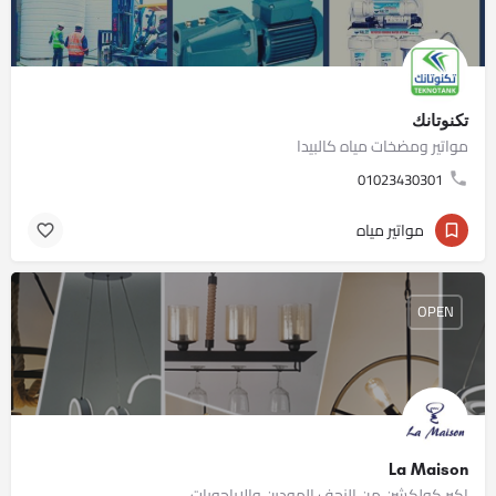
تكنوتانك
مواتير ومضخات مياه كالبيدا
01023430301
مواتير مياه
OPEN
La Maison
اكبر كولكشن من النجف المودرن والاباجورات