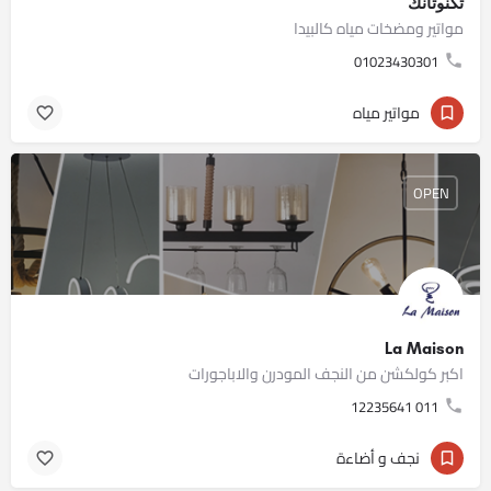
تكنوتانك
مواتير ومضخات مياه كالبيدا
01023430301
مواتير مياه
OPEN
La Maison
اكبر كولكشن من النجف المودرن والاباجورات
011 12235641
نجف و أضاءة