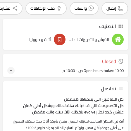
إتصال
واتساب
طلب الإتجاهات
مشارك
التصنيف
الفرش و التجهيزات الداخليه
أثاث و موبيليا
Closed
10:00 ص - 10:00 م
Open hours today:
تفاصيل
كل التفاصيل اللي بتتمناها هتتعمل
كل التصميمات اللي ف خيالك هنفذهالك وبشكل أحلي كمان
علشان كده تختار evolve ينفذلك اثاث بيتك وانت مغمض
أنت في المكان المناسب لمنزلك المميز ، فنحن شركة أثاث حيث يمكنك الحصول
على أعلى جودة بأقل سعر ، ونهتم بتسليم المنتج بمواد طبيعية 100٪