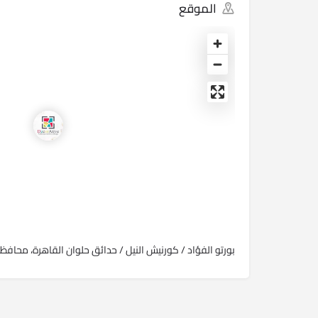
الموقع
بورتو الفؤاد / كورنيش النيل / حدائق حلوان ‏القاهرة‏، ‏محافظة