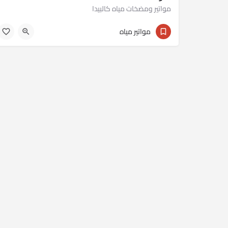
مواتير ومضخات مياه كالبيدا
01023430301
مواتير مياه