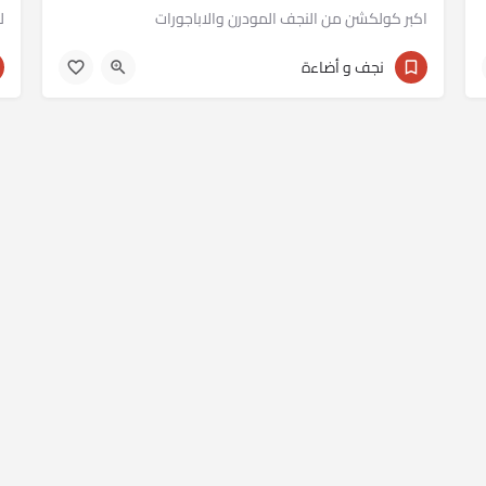
اكبر كولكشن من النجف المودرن والاباجورات
ل
011 12235641
نجف و أضاءة