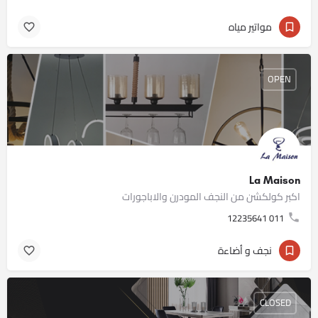
مواتير مياه
OPEN
La Maison
اكبر كولكشن من النجف المودرن والاباجورات
011 12235641
نجف و أضاءة
CLOSED