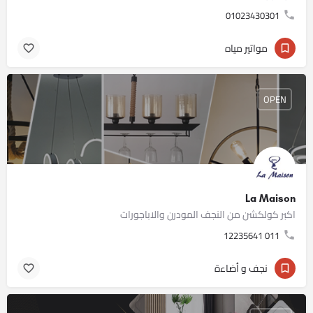
01023430301
مواتير مياه
OPEN
La Maison
اكبر كولكشن من النجف المودرن والاباجورات
011 12235641
نجف و أضاءة