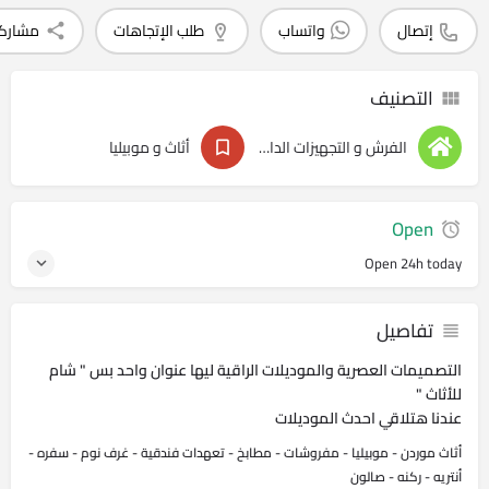
إتصال
واتساب
طلب الإتجاهات
مشارك
التصنيف
الفرش و التجهيزات الداخليه
أثاث و موبيليا
Open
Open 24h today
تفاصيل
التصميمات العصرية والموديلات الراقية ليها عنوان واحد بس " شام
للأثاث "
عندنا هتلاقي احدث الموديلات
أثاث موردن - موبيليا - مفروشات - مطابخ - تعهدات فندقية - غرف نوم - سفره -
أنتريه - ركنه - صالون