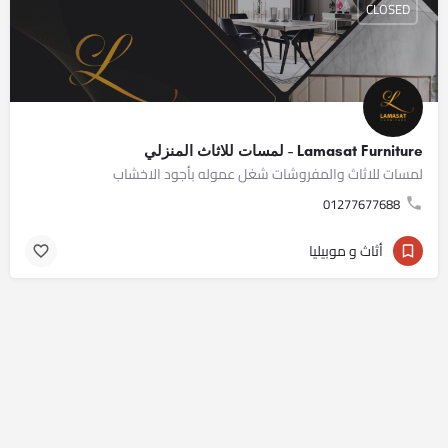
CLOSED
Lamasat Furniture - لمسات للاثاث المنزلي
لمسات للاثاث والمفروشات شغل عموله بأجود الاخشاب
01277677688
أثاث و موبيليا