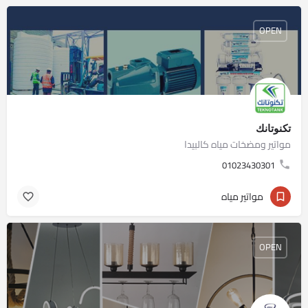
OPEN
تكنوتانك
مواتير ومضخات مياه كالبيدا
01023430301
مواتير مياه
OPEN