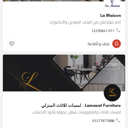
La Maison
اكبر كولكشن من النجف المودرن والاباجورات
011 12235641
نجف و أضاءة
CLOSED
Lamasat Furniture - لمسات للاثاث المنزلي
لمسات للاثاث والمفروشات شغل عموله بأجود الاخشاب
01277677688