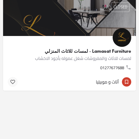
CLOSED
Lamasat Furniture - لمسات للاثاث المنزلي
لمسات للاثاث والمفروشات شغل عموله بأجود الاخشاب
01277677688
أثاث و موبيليا