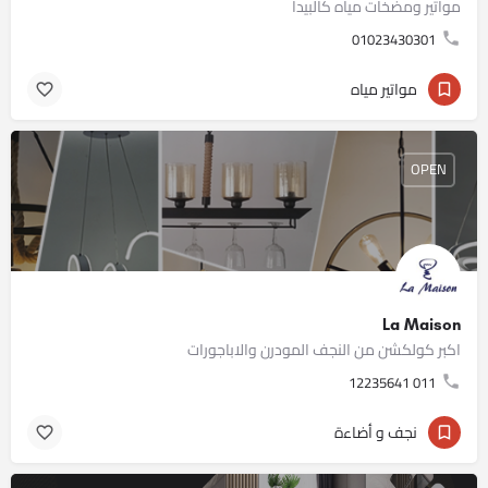
مواتير ومضخات مياه كالبيدا
01023430301
مواتير مياه
OPEN
La Maison
اكبر كولكشن من النجف المودرن والاباجورات
011 12235641
نجف و أضاءة