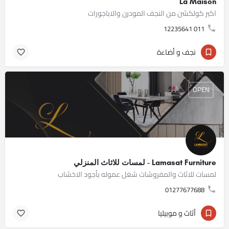
La Maison
اكبر كولكشن من النجف المودرن والاباجورات
011 12235641
نجف و أضاءة
OPEN
Lamasat Furniture - لمسات للاثاث المنزلي
لمسات للاثاث والمفروشات شغل عموله بأجود الاخشاب
01277677688
أثاث و موبيليا