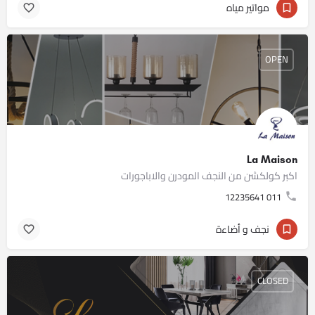
مواتير مياه
OPEN
La Maison
اكبر كولكشن من النجف المودرن والاباجورات
011 12235641
نجف و أضاءة
CLOSED