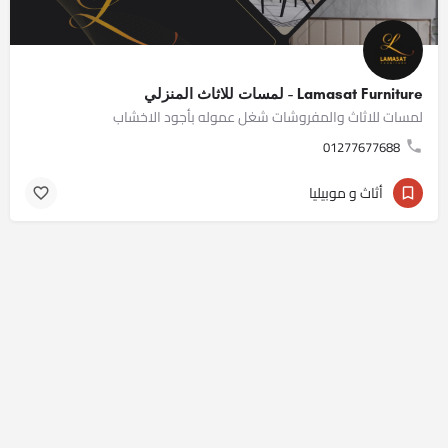
Lamasat Furniture - لمسات للاثاث المنزلي
لمسات للاثاث والمفروشات شغل عموله بأجود الاخشاب
01277677688
أثاث و موبيليا