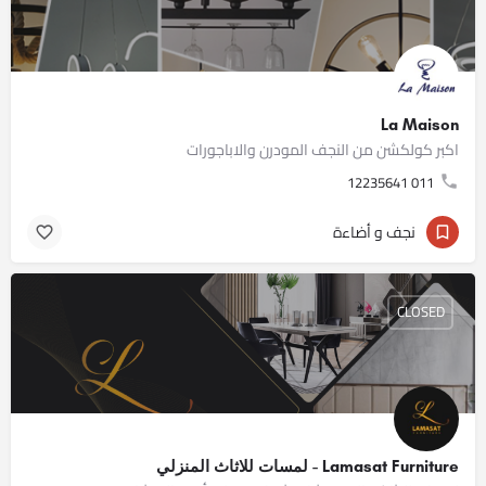
La Maison
اكبر كولكشن من النجف المودرن والاباجورات
011 12235641
نجف و أضاءة
CLOSED
Lamasat Furniture - لمسات للاثاث المنزلي