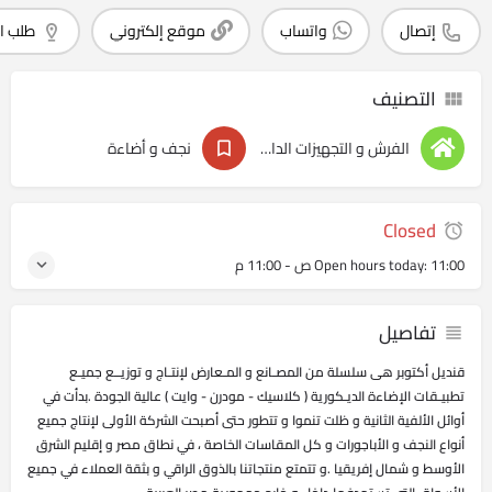
إتصال
واتساب
موقع إلكتروني
طلب ا
التصنيف
الفرش و التجهيزات الداخليه
نجف و أضاءة
Closed
11:00 ص - 11:00 م
Open hours today:
تفاصيل
قنديل أكتوبر هى سلسلة من المصـانع و المـعارض لإنتـاج و توزيــع جميـع
تطبيـقات الإضاءة الديـكورية ( كلاسيك - مودرن - وايت ) عالية الجودة .بدأت في
أوائل الألفية الثانية و ظلت تنموا و تتطور حتى أصبحت الشركة الأولى لإنتاج جميع
أنواع النجف و الأباجورات و كل المقاسات الخاصة ، في نطاق مصر و إقليم الشرق
الأوسط و شمال إفريقيا .و تتمتع منتجاتنا بالذوق الراقي و بثقة العملاء في جميع