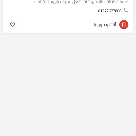
لمسات للاثاث والمفروشات شغل عموله بأجود الاخشاب
01277677688
أثاث و موبيليا