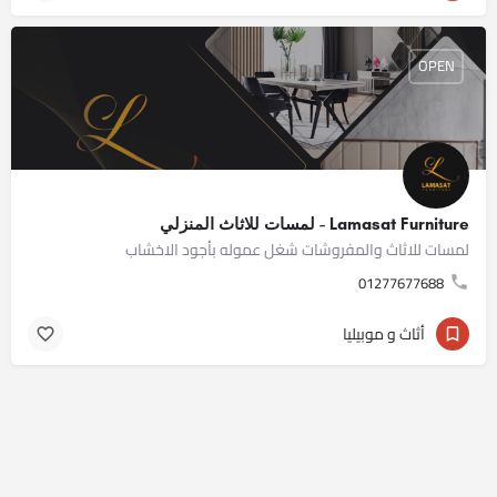
OPEN
Lamasat Furniture - لمسات للاثاث المنزلي
لمسات للاثاث والمفروشات شغل عموله بأجود الاخشاب
01277677688
أثاث و موبيليا