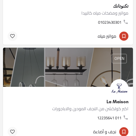
تكنوتانك
مواتير ومضخات مياه كالبيدا
01023430301
مواتير مياه
OPEN
La Maison
اكبر كولكشن من النجف المودرن والاباجورات
011 12235641
نجف و أضاءة