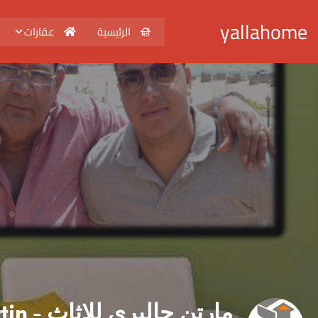
yallahome
الرئيسية
عقارات
مارتن ج