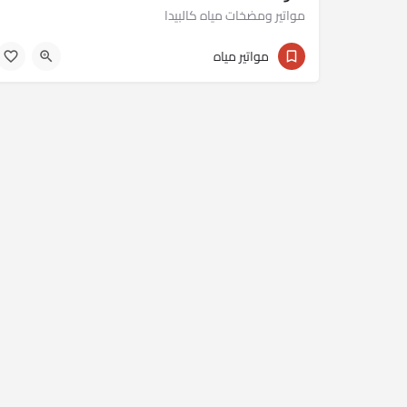
مواتير ومضخات مياه كالبيدا
01023430301
مواتير مياه