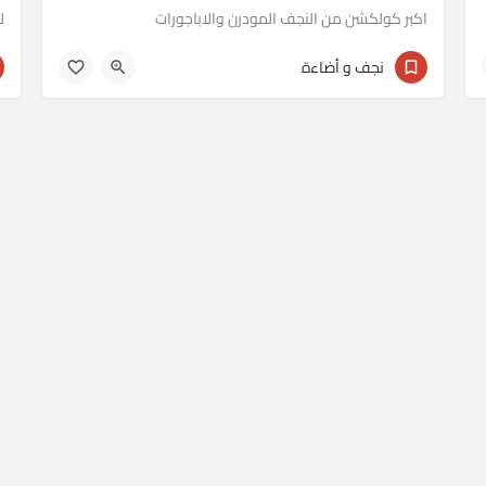
اكبر كولكشن من النجف المودرن والاباجورات
ل
011 12235641
نجف و أضاءة