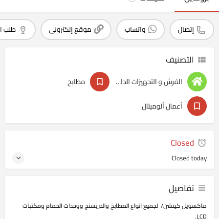
إتصال
واتساب
موقع إلكتروني
طلب ا
التصنيف
الفرش و التجهيزات الداخليه
مطابخ
أعمال ألوميتال
Closed
Closed today
تفاصيل
ماكسويل كيتشن/ لجميع انواع المطابخ والدريسنج ووحدات الحمام ومكتبات
LCD.