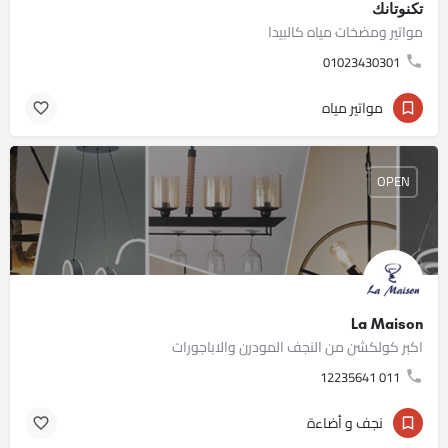
تكنوتانك
مواتير ومضخات مياه كالبيدا
01023430301
مواتير مياه
OPEN
La Maison
اكبر كولكشن من النجف المودرن والاباجورات
011 12235641
نجف و أضاءة