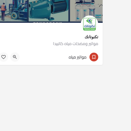
تكنوتانك
مواتير ومضخات مياه كالبيدا
01023430301
مواتير مياه