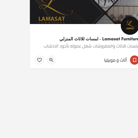
Lamasat Furnitu - لمسات للاثاث المنزلي
مسات للاثاث والمفروشات شغل عموله بأجود الاخشاب
01277677688
أثاث و موبيليا