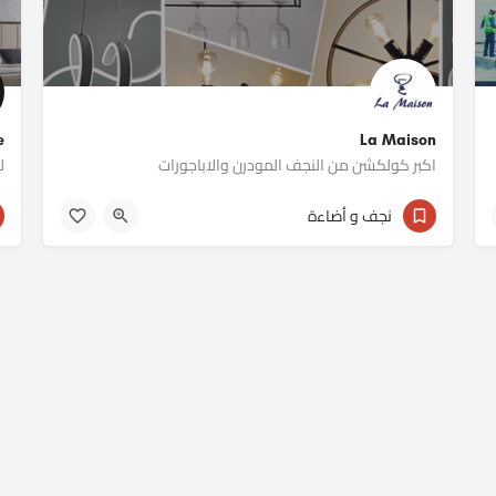
La Maison
re
اكبر كولكشن من النجف المودرن والاباجورات
ل
011 12235641
نجف و أضاءة