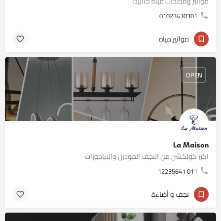
مواتير ومضخات مياه كالبيدا
01023430301
مواتير مياه
OPEN
La Maison
اكبر كولكشن من النجف المودرن والاباجورات
011 12235641
نجف و أضاءة