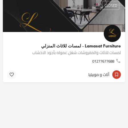
CLOSED
Lamasat Furniture - لمسات للاثاث المنزلي
لمسات للاثاث والمفروشات شغل عموله بأجود الاخشاب
01277677688
أثاث و موبيليا