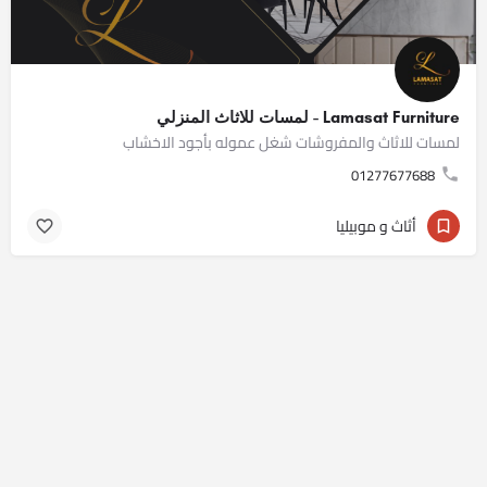
Lamasat Furniture - لمسات للاثاث المنزلي
لمسات للاثاث والمفروشات شغل عموله بأجود الاخشاب
01277677688
أثاث و موبيليا