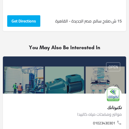
15 ش صلاح سالم. مصر الجديدة - القاهرة
Get Directions
You May Also Be Interested In
OPEN
تكنوتانك
مواتير ومضخات مياه كالبيدا
01023430301