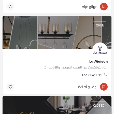
مواتير مياه
OPEN
La Maison
اكبر كولكشن من النجف المودرن والاباجورات
011 12235641
نجف و أضاءة
CLOSED