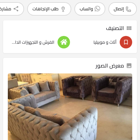
إتصال
واتساب
طلب الإتجاهات
مشارك
التصنيف
أثاث و موبيليا
الفرش و التجهيزات الداخليه
معرض الصور