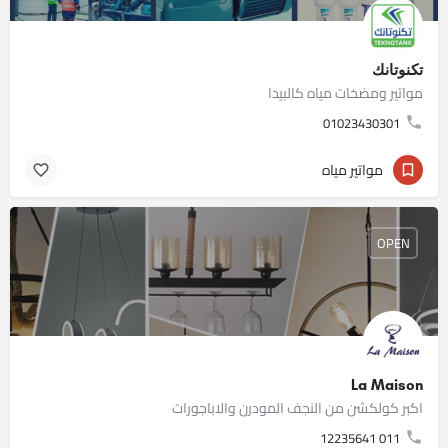
تكنوتانك
مواتير ومضخات مياه كالبيدا
01023430301
مواتير مياه
OPEN
La Maison
اكبر كولكشن من النجف المودرن والاباجورات
011 12235641