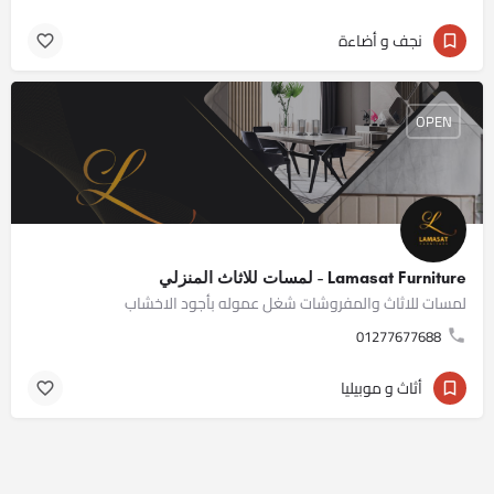
نجف و أضاءة
OPEN
Lamasat Furniture - لمسات للاثاث المنزلي
لمسات للاثاث والمفروشات شغل عموله بأجود الاخشاب
01277677688
أثاث و موبيليا