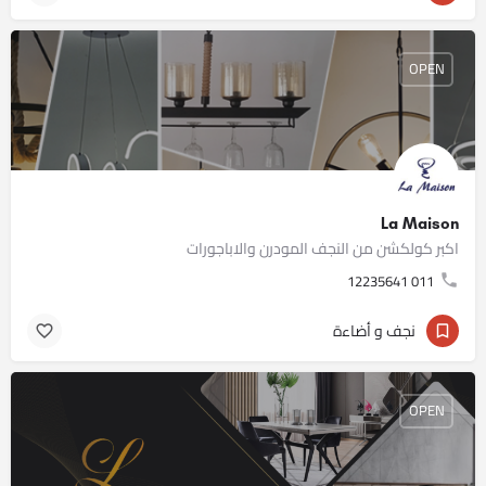
OPEN
La Maison
اكبر كولكشن من النجف المودرن والاباجورات
011 12235641
نجف و أضاءة
OPEN