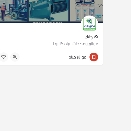
تكنوتانك
مواتير ومضخات مياه كالبيدا
01023430301
مواتير مياه