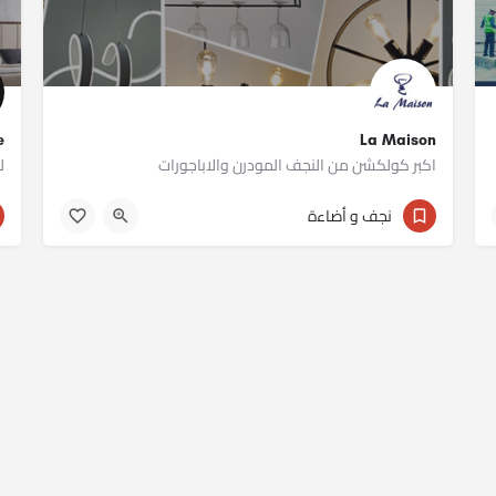
La Maison
re
اكبر كولكشن من النجف المودرن والاباجورات
ل
011 12235641
نجف و أضاءة