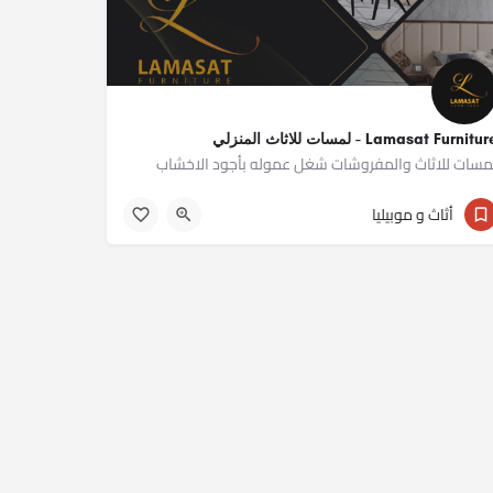
Lamasat Furnitu - لمسات للاثاث المنزلي
مسات للاثاث والمفروشات شغل عموله بأجود الاخشاب
01277677688
أثاث و موبيليا